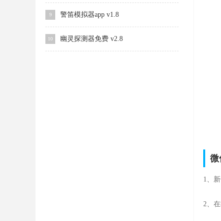
警笛模拟器app v1.8
9
幽灵探测器免费 v2.8
10
微
1、
2、