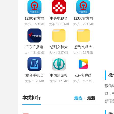
12306官方网
中央电视台
12306官方网
站购票app手
视频app
站购票app最
大小：55.38MB
大小：77.5 MB
大小：55.38MB
机版 v5.2.1
v2.1.1
新版本
v3.3.55
广东广播电
想到文档大
想到文档大
视台app
管家app
管家手机版
大小：31.01MB
大小：5.37MB
大小：5.37MB
v1.0.9
v3.5.58
6.1.5 v3.5.58
微
校音手机安
中国建设银
cctv客户端
卓版完全免
行最新版本
手机版
大小：55.8MB
大小：120MB
大小：75.7 MB
费 v5.5.5
app v6.2.0
v7.4.1
微信
群，
本类排行
最热
/
最新
频语