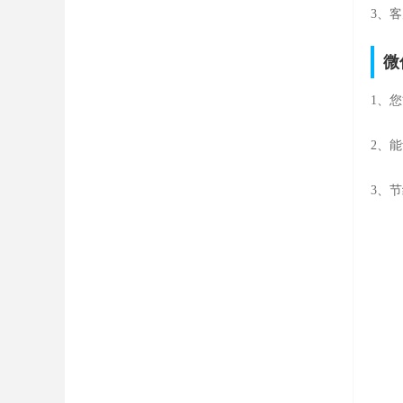
3、
微
1、
2、
3、