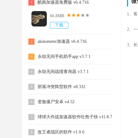
微
酷跑加速器免费版 v6.4.716
1
1、
66.8MB
下载
2、
akinometer加速器 v6.4.716
2
3、
永劫无间手机助手app v3.7.1
3
永劫无间战绩查询器 v3.7.1
4
部落冲突阵型软件 v8.332
5
变脸僵尸安卓 v4.52
6
球球大作战加速器软件吐孢子快 v11.8.7
7
改王者战区的软件 v1.0.6
8