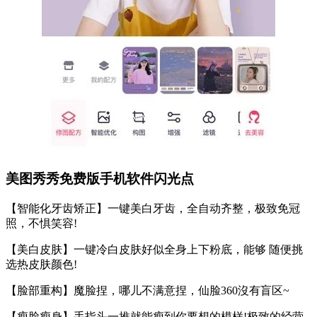
美图秀秀免费版手机软件闪光点
【智能化牙齿矫正】一键美白牙齿，全自动齐整，极致免冠
照，不惧笑容!
【美白皮肤】一键冷白皮肤好似全身上下粉底，能够 随便挑
选热皮肤颜色!
【脸部重构】魔脸捏，哪儿不满意捏，仙脸360沒有盲区~
【瘦脸瘦身】手指头一推就能瘦到你要想的模样!极致的经营