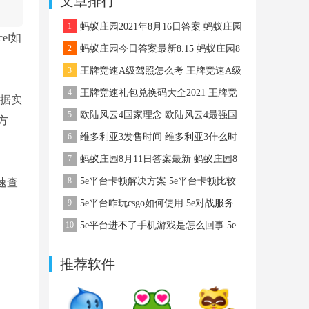
文章排行
略
1
蚂蚁庄园2021年8月16日答案 蚂蚁庄园
el如
8月16日答案最新
2
蚂蚁庄园今日答案最新8.15 蚂蚁庄园8
月15日答案最新
3
王牌竞速A级驾照怎么考 王牌竞速A级
驾照怎么考
4
王牌竞速礼包兑换码大全2021 王牌竞
根据实
速礼包码
5
欧陆风云4国家理念 欧陆风云4最强国
方
家理念
6
维多利亚3发售时间 维多利亚3什么时
候出
7
蚂蚁庄园8月11日答案最新 蚂蚁庄园8
月11日答案最新
8
5e平台卡顿解决方案 5e平台卡顿比较
速查
严重该怎么办
9
5e平台咋玩csgo如何使用 5e对战服务
平台咋玩csgo
10
5e平台进不了手机游戏是怎么回事 5e
平台进不了手机游戏该怎么办
推荐软件