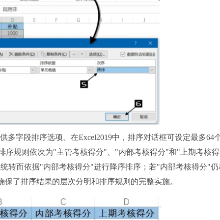
字段排序选项。在Excel2019中，排序对话框可设定最多64
序规则依次为"主管考核得分"、"内部考核得分"和"上期考核得
系统转而依据"内部考核得分"进行降序排序；若"内部考核得分"仍
法确保了排序结果的层次分明和排序规则的完整实施。