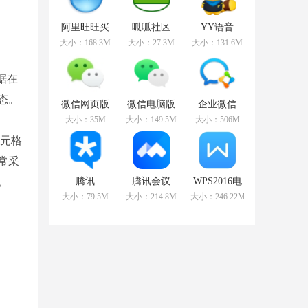
阿里旺旺买
呱呱社区
YY语音
家版
v2.0.0808官
v8.72.0.1官
大小：168.3M
大小：27.3M
大小：131.6M
v9.12.12C官
方版
方版
方版
据在
态。
微信网页版
微信电脑版
企业微信
v2.5.5官方最
v3.3.5.1000
v3.1.15.3008
大小：35M
大小：149.5M
大小：506M
新版
官方最新版
官方PC版
单元格
常采
。
腾讯
腾讯会议
WPS2016电
TIMv3.3.8.22043
v2.17.5.410
脑版
大小：79.5M
大小：214.8M
大小：246.22MB
官方版
官方PC版
v11.1.0.10314
免费版