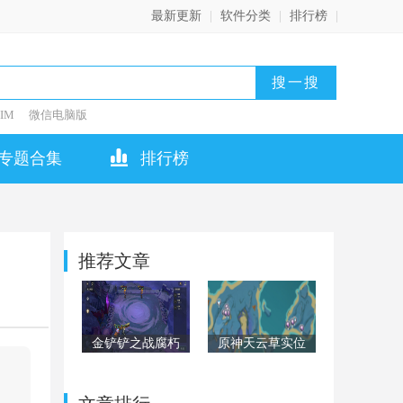
最新更新
|
软件分类
|
排行榜
|
IM
微信电脑版
专题合集
排行榜
推荐文章
金铲铲之战腐朽
原神天云草实位
之盾第二关怎么
置在哪？天云草
过？腐朽之盾第
实位置全汇总
二关阵容通关攻