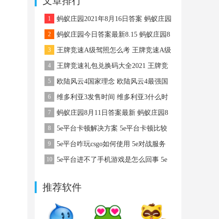
文章排行
略
1
蚂蚁庄园2021年8月16日答案 蚂蚁庄园
8月16日答案最新
2
蚂蚁庄园今日答案最新8.15 蚂蚁庄园8
月15日答案最新
3
王牌竞速A级驾照怎么考 王牌竞速A级
驾照怎么考
4
王牌竞速礼包兑换码大全2021 王牌竞
速礼包码
5
欧陆风云4国家理念 欧陆风云4最强国
家理念
6
维多利亚3发售时间 维多利亚3什么时
候出
7
蚂蚁庄园8月11日答案最新 蚂蚁庄园8
月11日答案最新
8
5e平台卡顿解决方案 5e平台卡顿比较
严重该怎么办
9
5e平台咋玩csgo如何使用 5e对战服务
平台咋玩csgo
10
5e平台进不了手机游戏是怎么回事 5e
平台进不了手机游戏该怎么办
推荐软件