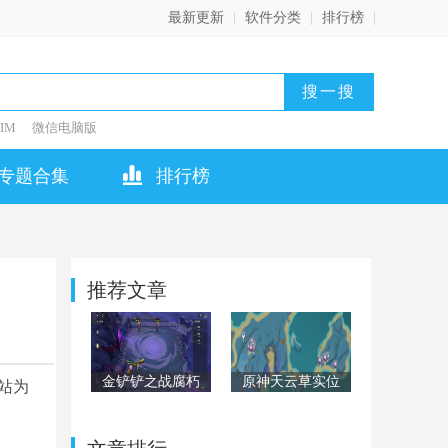
最新更新
|
软件分类
|
排行榜
|
IM
微信电脑版
专题合集
排行榜
推荐文章
金铲铲之战腐朽
原神天云草实位
站为
之盾第二关怎么
置在哪？天云草
过？腐朽之盾第
实位置全汇总
二关阵容通关攻