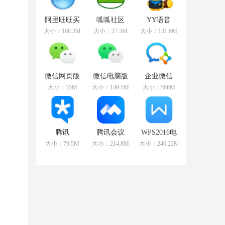
阿里旺旺买
呱呱社区
YY语音
家版
v2.0.0808官
v8.72.0.1官
大小：168.3M
大小：27.3M
大小：131.6M
v9.12.12C官
方版
方版
方版
微信网页版
微信电脑版
企业微信
v2.5.5官方最
v3.3.5.1000
v3.1.15.3008
大小：35M
大小：149.5M
大小：506M
新版
官方最新版
官方PC版
腾讯
腾讯会议
WPS2016电
TIMv3.3.8.22043
v2.17.5.410
脑版
大小：79.5M
大小：214.8M
大小：246.22MB
官方版
官方PC版
v11.1.0.10314
免费版