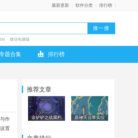
最新更新
|
软件分类
|
排行榜
|
IM
微信电脑版
专题合集
排行榜
推荐文章
金铲铲之战腐朽
原神天云草实位
能与作
之盾第二关怎么
置在哪？天云草
乐设置
过？腐朽之盾第
实位置全汇总
二关阵容通关攻