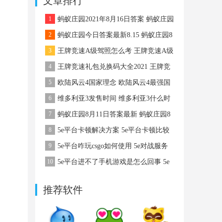
文章排行
略
1
蚂蚁庄园2021年8月16日答案 蚂蚁庄园
8月16日答案最新
2
蚂蚁庄园今日答案最新8.15 蚂蚁庄园8
月15日答案最新
3
王牌竞速A级驾照怎么考 王牌竞速A级
驾照怎么考
4
王牌竞速礼包兑换码大全2021 王牌竞
速礼包码
5
欧陆风云4国家理念 欧陆风云4最强国
家理念
6
维多利亚3发售时间 维多利亚3什么时
候出
7
蚂蚁庄园8月11日答案最新 蚂蚁庄园8
月11日答案最新
8
5e平台卡顿解决方案 5e平台卡顿比较
严重该怎么办
9
5e平台咋玩csgo如何使用 5e对战服务
平台咋玩csgo
10
5e平台进不了手机游戏是怎么回事 5e
平台进不了手机游戏该怎么办
推荐软件