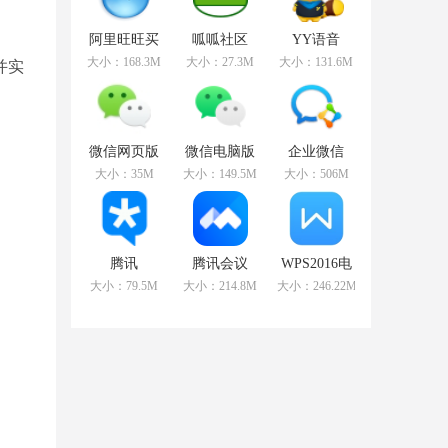
阿里旺旺买
呱呱社区
YY语音
家版
v2.0.0808官
v8.72.0.1官
大小：168.3M
大小：27.3M
大小：131.6M
并实
v9.12.12C官
方版
方版
方版
微信网页版
微信电脑版
企业微信
v2.5.5官方最
v3.3.5.1000
v3.1.15.3008
大小：35M
大小：149.5M
大小：506M
新版
官方最新版
官方PC版
腾讯
腾讯会议
WPS2016电
TIMv3.3.8.22043
v2.17.5.410
脑版
大小：79.5M
大小：214.8M
大小：246.22MB
官方版
官方PC版
v11.1.0.10314
免费版