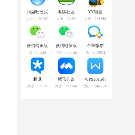
阿里旺旺买
呱呱社区
YY语音
家版
v2.0.0808官
v8.72.0.1官
大小：168.3M
大小：27.3M
大小：131.6M
v9.12.12C官
方版
方版
方版
微信网页版
微信电脑版
企业微信
v2.5.5官方最
v3.3.5.1000
v3.1.15.3008
大小：35M
大小：149.5M
大小：506M
新版
官方最新版
官方PC版
腾讯
腾讯会议
WPS2016电
TIMv3.3.8.22043
v2.17.5.410
脑版
大小：79.5M
大小：214.8M
大小：246.22MB
官方版
官方PC版
v11.1.0.10314
免费版