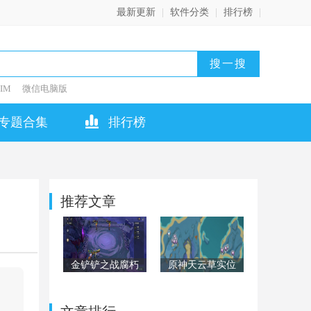
最新更新
|
软件分类
|
排行榜
|
IM
微信电脑版
专题合集
排行榜
推荐文章
金铲铲之战腐朽
原神天云草实位
之盾第二关怎么
置在哪？天云草
过？腐朽之盾第
实位置全汇总
二关阵容通关攻