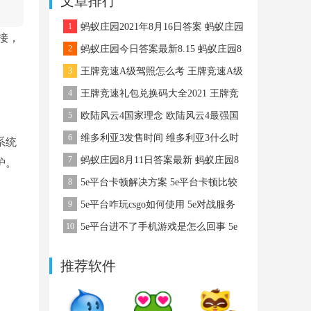
文章排行
略
1
蚂蚁庄园2021年8月16日答案 蚂蚁庄园
接，
8月16日答案最新
2
蚂蚁庄园今日答案最新8.15 蚂蚁庄园8
月15日答案最新
3
王牌竞速A级驾照怎么考 王牌竞速A级
驾照怎么考
4
王牌竞速礼包兑换码大全2021 王牌竞
速礼包码
5
欧陆风云4国家理念 欧陆风云4最强国
家理念
6
维多利亚3发售时间 维多利亚3什么时
作系统
候出
7
蚂蚁庄园8月11日答案最新 蚂蚁庄园8
护。
月11日答案最新
8
5e平台卡顿解决方案 5e平台卡顿比较
严重该怎么办
9
5e平台咋玩csgo如何使用 5e对战服务
平台咋玩csgo
10
5e平台进不了手机游戏是怎么回事 5e
平台进不了手机游戏该怎么办
推荐软件