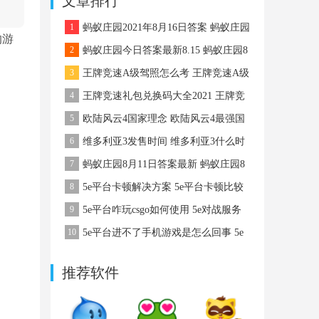
文章排行
略
1
蚂蚁庄园2021年8月16日答案 蚂蚁庄园
的游
8月16日答案最新
2
蚂蚁庄园今日答案最新8.15 蚂蚁庄园8
月15日答案最新
3
王牌竞速A级驾照怎么考 王牌竞速A级
驾照怎么考
4
王牌竞速礼包兑换码大全2021 王牌竞
速礼包码
5
欧陆风云4国家理念 欧陆风云4最强国
家理念
6
维多利亚3发售时间 维多利亚3什么时
候出
7
蚂蚁庄园8月11日答案最新 蚂蚁庄园8
月11日答案最新
8
5e平台卡顿解决方案 5e平台卡顿比较
严重该怎么办
9
5e平台咋玩csgo如何使用 5e对战服务
平台咋玩csgo
10
5e平台进不了手机游戏是怎么回事 5e
平台进不了手机游戏该怎么办
推荐软件