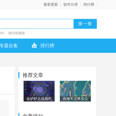
最新更新
|
软件分类
|
排行榜
|
IM
微信电脑版
专题合集
排行榜
推荐文章
金铲铲之战腐朽
原神天云草实位
之盾第二关怎么
置在哪？天云草
过？腐朽之盾第
实位置全汇总
二关阵容通关攻