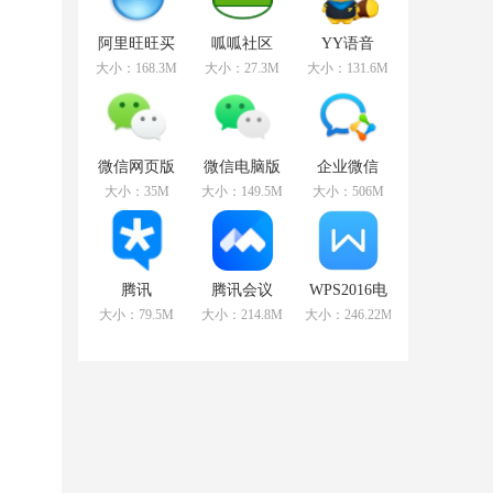
阿里旺旺买
呱呱社区
YY语音
家版
v2.0.0808官
v8.72.0.1官
大小：168.3M
大小：27.3M
大小：131.6M
v9.12.12C官
方版
方版
方版
微信网页版
微信电脑版
企业微信
v2.5.5官方最
v3.3.5.1000
v3.1.15.3008
大小：35M
大小：149.5M
大小：506M
新版
官方最新版
官方PC版
腾讯
腾讯会议
WPS2016电
TIMv3.3.8.22043
v2.17.5.410
脑版
大小：79.5M
大小：214.8M
大小：246.22MB
官方版
官方PC版
v11.1.0.10314
免费版