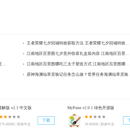
王者荣耀七夕回城特效获取方法 王者荣耀七夕回城特效怎么获得
江南地区百景图七夕意外惊喜礼盒装內容 江南地区百景图七夕意外惊喜礼盒装有哪些
王者荣耀怎么改实名认证未成年微信？2021最新实名认证修改流程
江南地区百景图哪吒三太子塑造方式 江南地区百景图哪吒三太子非常值得塑造吗
原神海渊仙草灵验记任务怎
te破解版 v2.1 中文版
MyPaint v2.0.1 绿色开源版
下载
279.46MB | 简体中文
36.96MB | 简体中文