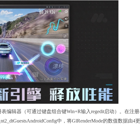
编辑器（可通过键盘组合键Win+R输入regedit启动）。在注
nt2_dtGuestsAndroidConfig中，将GlRenderMode的数值数据由