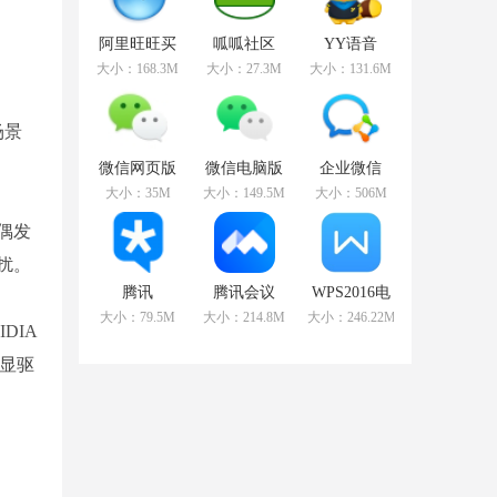
阿里旺旺买
呱呱社区
YY语音
家版
v2.0.0808官
v8.72.0.1官
大小：168.3M
大小：27.3M
大小：131.6M
v9.12.12C官
方版
方版
方版
场景
微信网页版
微信电脑版
企业微信
v2.5.5官方最
v3.3.5.1000
v3.1.15.3008
大小：35M
大小：149.5M
大小：506M
新版
官方最新版
官方PC版
偶发
扰。
腾讯
腾讯会议
WPS2016电
TIMv3.3.8.22043
v2.17.5.410
脑版
大小：79.5M
大小：214.8M
大小：246.22MB
官方版
官方PC版
v11.1.0.10314
DIA
免费版
核显驱