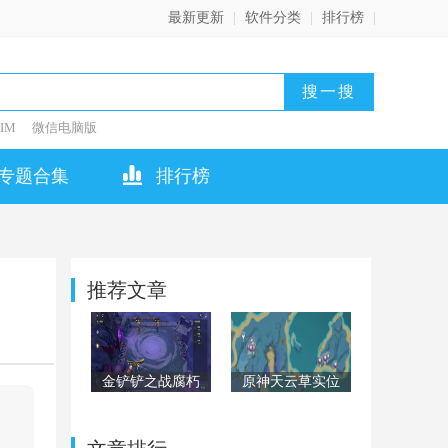
最新更新
|
软件分类
|
排行榜
|
IM
微信电脑版
专题合集
排行榜
推荐文章
金铲铲之战腐朽
原神天云草实位
之盾第二关怎么
置在哪？天云草
过？腐朽之盾第
实位置全汇总
二关阵容通关攻