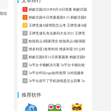
文章排行
略
1
蚂蚁庄园2021年8月16日答案 蚂蚁庄园
期绿
8月16日答案最新
2
蚂蚁庄园今日答案最新8.15 蚂蚁庄园8
月15日答案最新
3
王牌竞速A级驾照怎么考 王牌竞速A级
驾照怎么考
4
王牌竞速礼包兑换码大全2021 王牌竞
速礼包码
5
欧陆风云4国家理念 欧陆风云4最强国
家理念
6
维多利亚3发售时间 维多利亚3什么时
候出
7
蚂蚁庄园8月11日答案最新 蚂蚁庄园8
月11日答案最新
8
5e平台卡顿解决方案 5e平台卡顿比较
严重该怎么办
9
5e平台咋玩csgo如何使用 5e对战服务
平台咋玩csgo
10
5e平台进不了手机游戏是怎么回事 5e
平台进不了手机游戏该怎么办
推荐软件