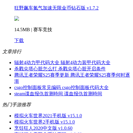
狂野飙车氮气加速无限金币钻石版 v1.7.2
14.5MB | 赛车竞技
下载
文章排行
辐射4动力甲代码大全 辐射4动力装甲代码大全
杀戮尖塔心脏怎么打 杀戮尖塔心脏开启条件
腾讯王者荣耀S25賽季更新 腾讯王者荣耀S25賽季何时逐
渐
csgo控制面板常见编码 csgo控制面板代码大全
steam谍血报仇首测時间 谍血报仇首测時间
热门手游推荐
模拟火车世界2021手机版 v15.1.0
模拟火车世界2手机版 v15.1.0
烹饪狂人2020中文版 v1.0.60