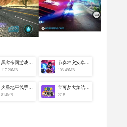
黑客帝国游戏重制版汉化版 v13.0
节奏冲突安卓版 v1.0.9
117.20MB
103.49MB
火星地平线手机安卓版 v2.0
宝可梦大集结官方手游手机版 v1.2
814MB
2GB