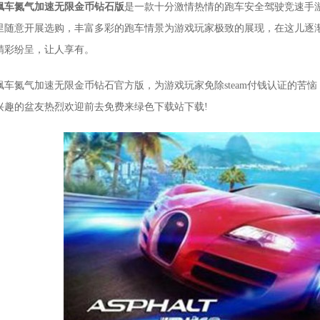
飙车氮气加速无限金币钻石版
是一款十分激情热情的跑车安全驾驶竞速手
里随意开展选购，丰富多彩的跑车情景为游戏玩家极致的展现，在这儿逐
精彩纷呈，让人享有。
飙车氮气加速无限金币钻石官方版，为游戏玩家免除steam付钱认证的苦
兴趣的盆友热烈欢迎前去免费来绿色下载站下载!