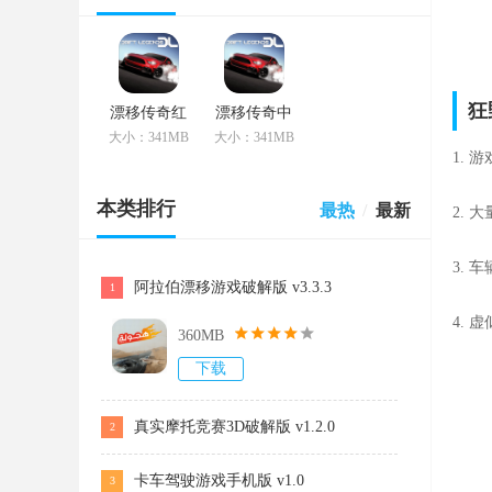
狂
漂移传奇红
漂移传奇中
包最新版
文破解版
大小：341MB
大小：341MB
v1.9.10
v1.9.10
1.
本类排行
最热
/
最新
2.
3.
阿拉伯漂移游戏破解版 v3.3.3
1
4.
360MB
下载
真实摩托竞赛3D破解版 v1.2.0
2
卡车驾驶游戏手机版 v1.0
3