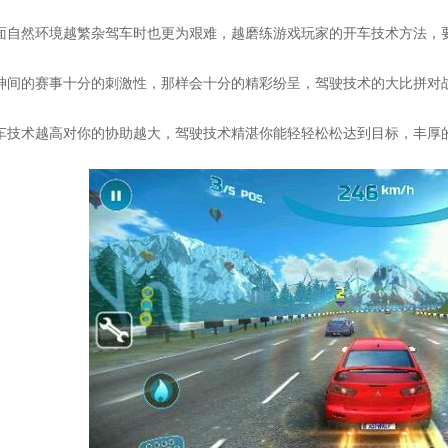
 路面自然环境越繁杂驾车时也更为艰难，越磨练游戏玩家的开车技术方法
 大神间的赛事十分的刺激性，那样会十分的精彩纷呈，驾驶技术的大比拼
 开车技术越高对你的协助越大，驾驶技术精湛你能轻轻松松达到目标，丰