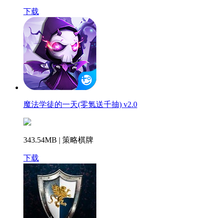
下载
魔法学徒的一天(零氪送千抽) v2.0
343.54MB | 策略棋牌
下载