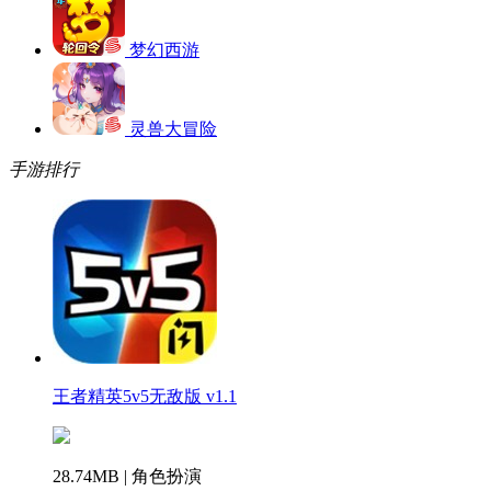
梦幻西游
灵兽大冒险
手游排行
王者精英5v5无敌版 v1.1
28.74MB | 角色扮演