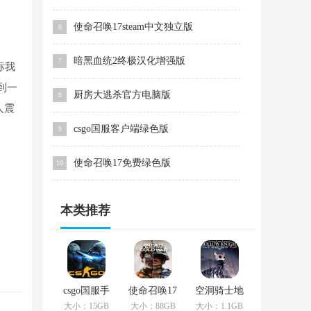
使命召唤17steam中文独立版
6
暗黑血统2终极汉化增强版
7
标我
到一
厨房大逃杀官方电脑版
8
人震
csgo国服客户端绿色版
9
使命召唤17免费绿色版
10
本类推荐
csgo国服手
使命召唤17
空洞骑士地
游客户端网
单机版单机
形图高清单
大小：15GB
大小：88GB
大小：1.1GB