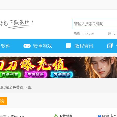
热搜：
skype
腾讯T
卓软件
安卓游戏
教程资讯
防卫3完全免费线下 版
5
分
下载地址
收藏该页
语言：
简体中文