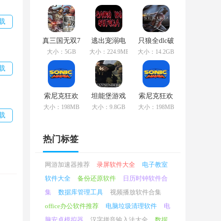
游版
独版
载
真三国无双7
逃出宠溺电
只狼全dlc破
单机版完全
脑上最新版
译最新版本
大小：5GB
大小：224.9MB
大小：14.2GB
免费精简版
本
载
索尼克狂欢
坦能堡游戏
索尼克狂欢
电脑上增强
汉化汉语破
plus最新版
大小：198MB
大小：9.8GB
大小：198MB
版
译电脑版本
载
热门标签
网游加速器推荐
录屏软件大全
电子教室
软件大全
备份还原软件
日历时钟软件合
穿越
集
数据库管理工具
视频播放软件合集
office办公软件推荐
电脑垃圾清理软件
电
洒自
脑安卓模拟器
汉字拼音输入法大全
数据