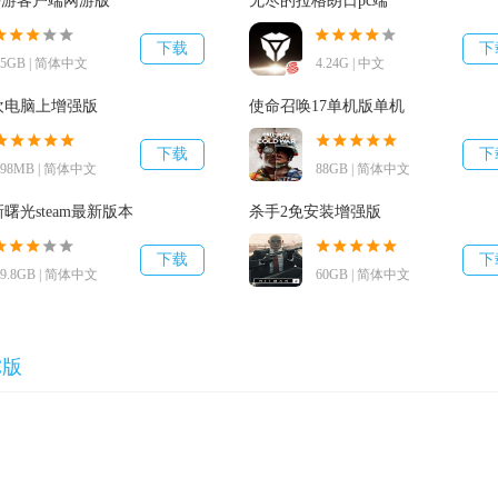
服手游客户端网游版
无尽的拉格朗日pc端
下载
下
15GB | 简体中文
4.24G | 中文
欢电脑上增强版
使命召唤17单机版单机
下载
下
198MB | 简体中文
88GB | 简体中文
曙光steam最新版本
杀手2免安装增强版
下载
下
29.8GB | 简体中文
60GB | 简体中文
C版
上的关键代步工具，相互配合钩爪应用可以使你快速的、脚不沾地的
《蝙蝠侠》那套物品畅顺轻松，你需要一段时间的训练才可以能飞挥