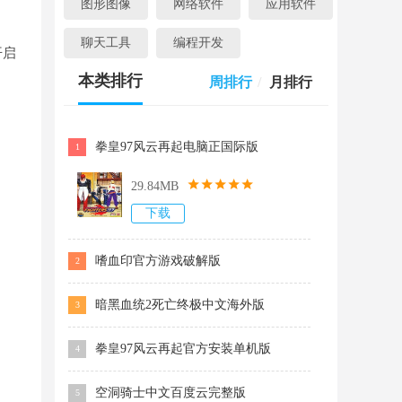
图形图像
网络软件
应用软件
聊天工具
编程开发
开启
本类排行
周排行
/
月排行
拳皇97风云再起电脑正国际版
1
29.84MB
下载
嗜血印官方游戏破解版
2
暗黑血统2死亡终极中文海外版
3
拳皇97风云再起官方安装单机版
4
空洞骑士中文百度云完整版
5