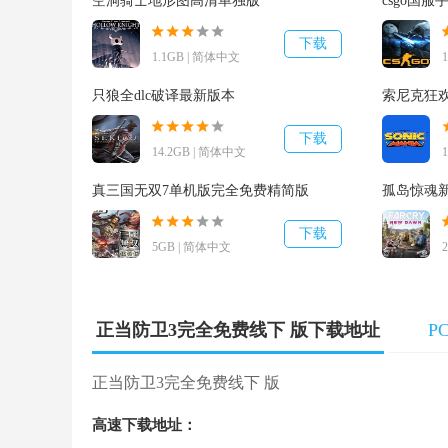
空洞骑士地形图高清单独版
csgo国
下载
1.1GB | 简体中文
只狼全dlc破译最新版本
索尼克狂
下载
14.2GB | 简体中文
真三国无双7单机版完全免费精简版
孤岛惊魂新
下载
5GB | 简体中文
正当防卫3完全免费线下 版下载地址
P
正当防卫3免费版测评
正当防卫3完全免费线下 版
张弛有度的滑翔衣和滑行服则是大家穿行在竞技场以
重生众多的地区。仅仅这套专用工具组成用起來沒有
高速下载地址：