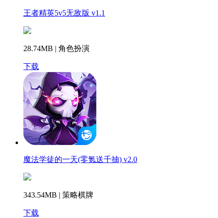
王者精英5v5无敌版 v1.1
28.74MB | 角色扮演
下载
魔法学徒的一天(零氪送千抽) v2.0
343.54MB | 策略棋牌
下载