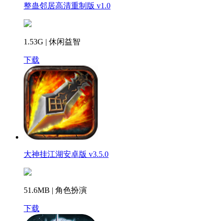
整蛊邻居高清重制版 v1.0
1.53G | 休闲益智
下载
大神挂江湖安卓版 v3.5.0
51.6MB | 角色扮演
下载