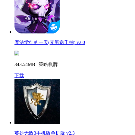
魔法学徒的一天(零氪送千抽) v2.0
343.54MB | 策略棋牌
下载
英雄无敌3手机版单机版 v2.3