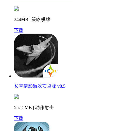
344MB | 策略棋牌
下载
长空暗影游戏安卓版 v8.5
55.15MB | 动作射击
下载