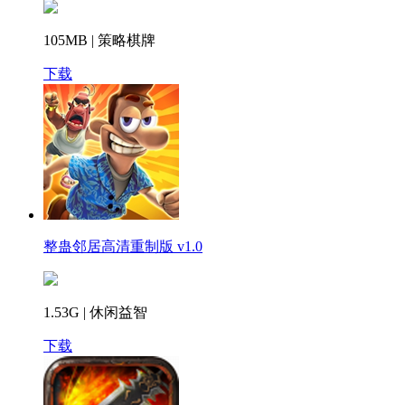
105MB | 策略棋牌
下载
整蛊邻居高清重制版 v1.0
1.53G | 休闲益智
下载