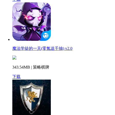
魔法学徒的一天(零氪送千抽) v2.0
343.54MB | 策略棋牌
下载