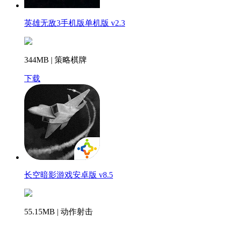
英雄无敌3手机版单机版 v2.3
344MB | 策略棋牌
下载
长空暗影游戏安卓版 v8.5
55.15MB | 动作射击