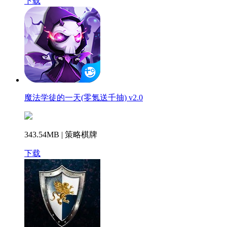
下载
魔法学徒的一天(零氪送千抽) v2.0
343.54MB | 策略棋牌
下载