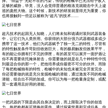
择。“得益于”无处不在的污染，传统的枪械早已无法给予敌人
足够的威胁，毕竟，没人会觉得普通的格洛克就能击中天上逡
巡的庞然大物。这个时候，新技术的研发就显得尤为重要，你
也将接触到一些足以被称为“超凡”的技术……
超凡技术的起因无人知晓，人们将未知和诡谲封装到武器装备
中，让它们为人类所用。你获得的大部分强力武器都或多或少
携带了这一技术，他们为武器赋予了独一无二的特性，尽管有
的特性触发条件苛刻但收效巨大，有的极易触发但效果平平，
有的能让你拥有打不完的弹匣，有的甚至可以展开一面护盾让
你不再需要依托掩体射击，你需要做的就是在几十种特性中找
到最适合你的那一个，把他培养成你最密不可分的伙伴。而除
了每把枪械独有的特性，枪械中的未知也未被完全开发完全，
你还需要做的就是充分发掘枪械的潜能，通过激发不同的枪械
潜能，组合出不同的加成。你可以为每一把枪量身定制，或配
置一套通用且好用的潜能。
一把武器的下限是由其自身决定的，而上限取决于你的创造
力，每把枪都有可替换的零件，通过探索世界和完成任务，你