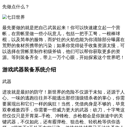
先做点什么？
最先要做的就是把自己武装起来！你可以快速建立起一个营
帐，在营帐里做一些小玩意儿，包括一把手工弩，一根棒球
棍，以及简单的服饰，而炉灶的火焰也能为你清除部分曝露在
荒野的食材所携带的污染；如果你觉得徒手收集资源太慢，可
以选择在营帐里制作初级斧镐，他们可以帮你获取更多的资
源。等到装备齐全，带上一万个心眼，开始探索这个世界吧！
游戏武器装备系统介绍
武器
进攻就是最好的防守！新世界的危险不仅源于未知，还源于人
心。一味的逃跑往往并不能逃出那些顶级猎杀者的掌心，你需
要展现出和它们一样的疯狂！当然，凭借肉身是不够的，毕竟
双拳难敌四手，你需要一些威力更大的武器：砍刀，十字弩这
些仅仅只是开胃菜--手枪、冲锋枪、步枪都会是你旅途中的关
键武器，不仅如此，还有霰弹枪、狙击枪、轻机枪等供你选