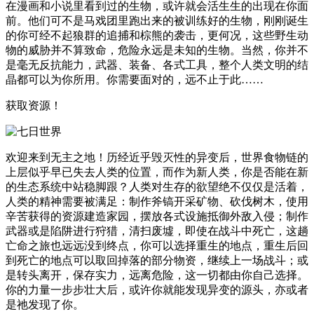
在漫画和小说里看到过的生物，或许就会活生生的出现在你面
前。他们可不是马戏团里跑出来的被训练好的生物，刚刚诞生
的你可经不起狼群的追捕和棕熊的袭击，更何况，这些野生动
物的威胁并不算致命，危险永远是未知的生物。当然，你并不
是毫无反抗能力，武器、装备、各式工具，整个人类文明的结
晶都可以为你所用。你需要面对的，远不止于此……
获取资源！
欢迎来到无主之地！历经近乎毁灭性的异变后，世界食物链的
上层似乎早已失去人类的位置，而作为新人类，你是否能在新
的生态系统中站稳脚跟？人类对生存的欲望绝不仅仅是活着，
人类的精神需要被满足：制作斧镐开采矿物、砍伐树木，使用
辛苦获得的资源建造家园，摆放各式设施抵御外敌入侵；制作
武器或是陷阱进行狩猎，清扫废墟，即使在战斗中死亡，这趟
亡命之旅也远远没到终点，你可以选择重生的地点，重生后回
到死亡的地点可以取回掉落的部分物资，继续上一场战斗；或
是转头离开，保存实力，远离危险，这一切都由你自己选择。
你的力量一步步壮大后，或许你就能发现异变的源头，亦或者
是祂发现了你。