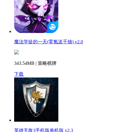
魔法学徒的一天(零氪送千抽) v2.0
343.54MB | 策略棋牌
下载
英雄无敌3手机版单机版 v2.3