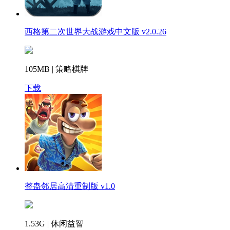
西格第二次世界大战游戏中文版 v2.0.26
105MB | 策略棋牌
下载
整蛊邻居高清重制版 v1.0
1.53G | 休闲益智