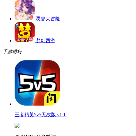
灵兽大冒险
梦幻西游
手游排行
王者精英5v5无敌版 v1.1