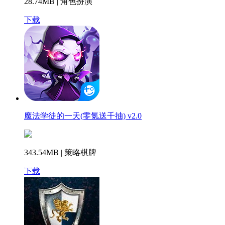
28.74MB | 角色扮演
下载
魔法学徒的一天(零氪送千抽) v2.0
343.54MB | 策略棋牌
下载