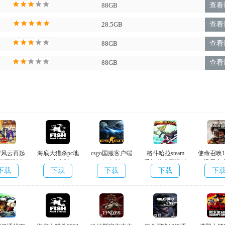
88GB
查看
来加强自身的人物角色战斗能力。
28.5GB
查看
中。
88GB
查看
88GB
查看
7风云再起
海底大猎杀pc地
csgo国服客户端
格斗哈拉steam
使命召唤1
正国际版
址官方版
绿色版
手机游戏国际版
迅雷中
下载
下载
下载
下载
下