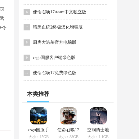
罚
使命召唤17steam中文独立版
6
武
暗黑血统2终极汉化增强版
争令
7
厨房大逃杀官方电脑版
8
csgo国服客户端绿色版
9
使命召唤17免费绿色版
10
本类推荐
csgo国服手
使命召唤17
空洞骑士地
游客户端网
单机版单机
形图高清单
大小：15GB
大小：88GB
大小：1.1GB