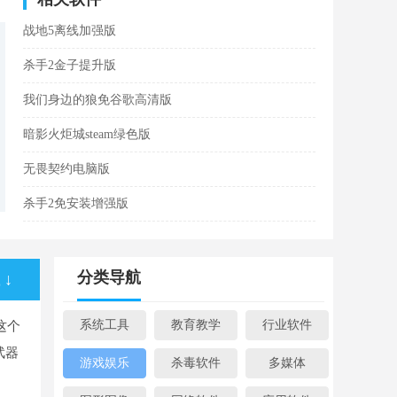
战地5离线加强版
杀手2金子提升版
我们身边的狼免谷歌高清版
暗影火炬城steam绿色版
无畏契约电脑版
杀手2免安装增强版
分类导航
↓
系统工具
教育教学
行业软件
这个
武器
游戏娱乐
杀毒软件
多媒体