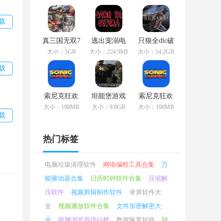
游版
独版
载
真三国无双7
逃出宠溺电
只狼全dlc破
单机版完全
脑上最新版
译最新版本
大小：5GB
大小：224.9MB
大小：14.2GB
免费精简版
本
载
索尼克狂欢
坦能堡游戏
索尼克狂欢
电脑上增强
汉化汉语破
plus最新版
大小：198MB
大小：9.8GB
大小：198MB
版
译电脑版本
载
热门标签
器
电脑垃圾清理软件
网络编程工具合集
万
智能
能驱动器合集
日历时钟软件合集
压缩解
上
压软件
视频剪辑制作软件
录屏软件大
给予
全
视频播放软件合集
文件加密解密大
全
电脑浏览器排行榜
数据恢复软件
转