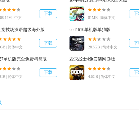
电脑版
格斗哈拉steam手机游戏国际版
下载
下
408.14M | 中文
81MB | 简体中文
人竞技场汉语超级海外版
cod1610单机版单独版
下载
下
1GB | 简体中文
28.5GB | 简体中文
双7单机版完全免费精简版
毁灭战士4免安装网游版
下载
下
5GB | 简体中文
4.6GB | 简体中文
过的感受內容。游戏中的前那章中，例如反重力手榴弹，猎歼智能机
版
伙伴们们目不暇接。反重力手榴弹让地区内的对手缺失执行力;猎歼
模块容许游戏玩家操纵敌军的智能机器人;乃至游戏玩家们还能够唤来
戏里面设计方案的外盔甲挎包，这一为游戏玩家在外星球执行任务时
力的武器装备，却感觉有一些过度质朴了。