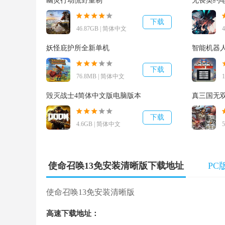
幽灵行动慌野重制
无畏契约
下载
46.87GB | 简体中文
妖怪庇护所全新单机
智能机器
下载
76.8MB | 简体中文
毁灭战士4简体中文版电脑版本
真三国无
下载
4.6GB | 简体中文
使命召唤13免安装中文版测评
在大作中各种各样超时代的武器是游戏玩家们所别错
使命召唤13免安装清晰版下载地址
PC
人，侵入控制模块这些一系列的奇特武器装备便会令小
机器人自主找寻范畴内的对手开展锁住进攻;侵入控制
使命召唤13免安装清晰版
空舰船的火力点援助协助自身获得优点。可是针对游
高速下载地址：
附加驱动力，提高弹跳，乃至给予短暂性滞空工作能