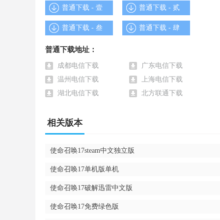
普通下载 - 壹
普通下载 - 贰
普通下载 - 叁
普通下载 - 肆
普通下载地址：
成都电信下载
广东电信下载
温州电信下载
上海电信下载
湖北电信下载
北方联通下载
相关版本
使命召唤17steam中文独立版
使命召唤17单机版单机
使命召唤17破解迅雷中文版
使命召唤13免安装中文版闪光点
使命召唤17免费绿色版
1.手机游戏给予网络服务器顺畅、联网便捷的多的人