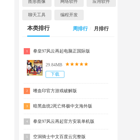
图形图像
网络软件
应用软件
聊天工具
编程开发
本类排行
周排行
/
月排行
拳皇97风云再起电脑正国际版
1
29.84MB
下载
嗜血印官方游戏破解版
2
暗黑血统2死亡终极中文海外版
3
拳皇97风云再起官方安装单机版
4
空洞骑士中文百度云完整版
5