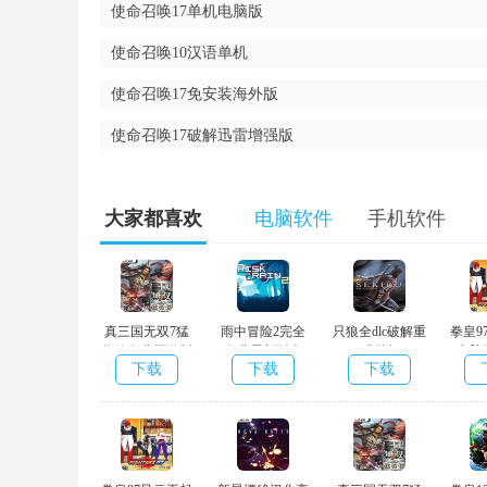
使命召唤17单机电脑版
2.更能够根据获得各种各样信用卡和武器装备的方法
使命召唤10汉语单机
3.游戏玩家还能够参与到星际时代和丧尸匹敌的战斗
使命召唤17免安装海外版
使命召唤17破解迅雷增强版
使命召唤13免安装清晰版 软件截图
大家都喜欢
电脑软件
手机软件
真三国无双7猛
雨中冒险2完全
只狼全dlc破解重
拳皇9
将传免费网游版
免费最新版本
制版
电脑
下载
下载
下载