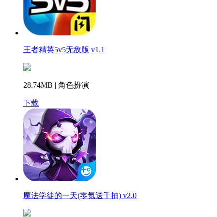
王者精英5v5无敌版 v1.1
28.74MB | 角色扮演
下载
魔法学徒的一天(零氪送千抽) v2.0