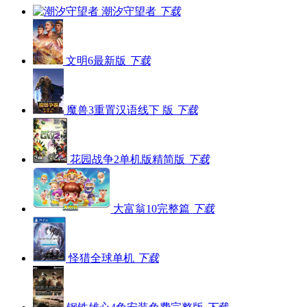
潮汐守望者
下载
文明6最新版
下载
魔兽3重置汉语线下 版
下载
花园战争2单机版精简版
下载
大富翁10完整篇
下载
怪猎全球单机
下载