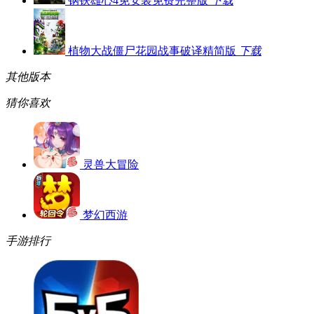
钢铁雄心4免安装免费完整版
下载
植物大战僵尸花园战事破译精简版
下载
其他版本
猜你喜欢
灵兽大冒险
梦幻西游
手游排行