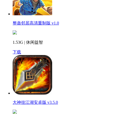
整蛊邻居高清重制版 v1.0
1.53G | 休闲益智
下载
大神挂江湖安卓版 v3.5.0