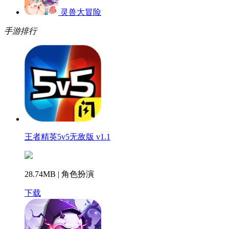
灵兽大冒险
手游排行
王者精英5v5无敌版 v1.1
28.74MB | 角色扮演
下载