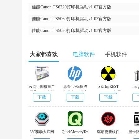
佳能Canon TS6220打印机驱动v1.02官方版
佳能Canon TS5060打印机驱动v1.03官方版
佳能Canon TS5020打印机驱动v1.03官方版
大家都喜欢
电脑软件
手机软件
云网行四核量产
惠普4570c扫描
SETI@REST
htc
工具v1.8绿色版
仪驱动v1.0官方
Alpha(GPU使用
下载
下载
下载
版
率调节软
件)v0.1.18绿色
版
360驱动大师网
QuickMemoryTestOK(内
驱动更新软件
显卡
卡版 v2.0.0.1690
存测试工
(Driver
具(D