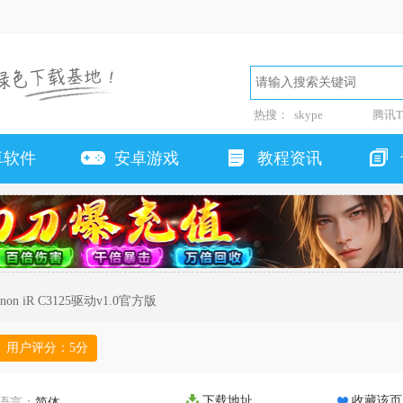
热搜：
skype
腾讯T
卓软件
安卓游戏
教程资讯
non iR C3125驱动v1.0官方版
用户评分：
5
分
下载地址
收藏该页
语言：
简体