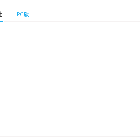
址
PC版
图