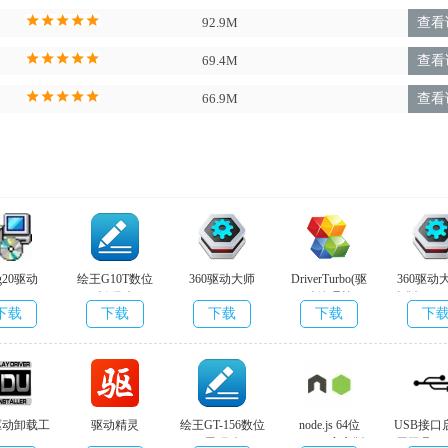
92.9M
查看
69.4M
查看
66.9M
查看
 g20驱动
绘王G10T数位
360驱动大师
DriverTurbo(驱
360驱动
板驱动
v2.0.0.1690
动管理软
色版 v2.0.0
下载
下载
下载
下载
下
v14.8.90.1126官
件)v3.7.0.0官方
方版
版
驱动卸载工
驱动精灵
绘王GT-156数位
node.js 64位
USB接口
isplay
v9.61.3708.3054
屏驱动
v16.8.0官方版
用工具v1