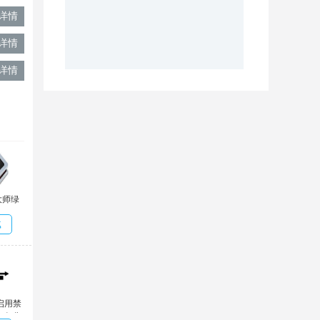
详情
详情
详情
大师绿
.1690
载
启用禁
.0免费