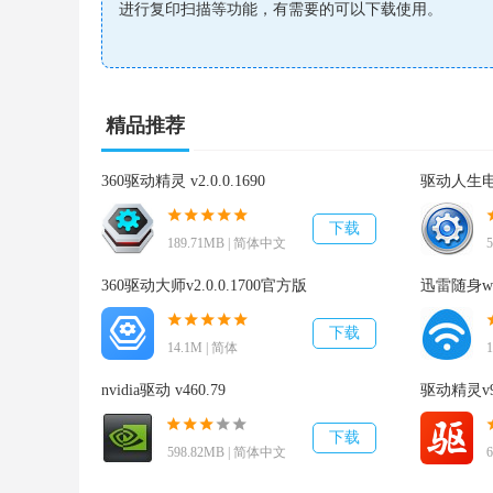
功能介绍
进行复印扫描等功能，有需要的可以下载使用。
该驱动为佳能Canon iR C3125复印机最新版驱动
载使用。请按照安装程序提示的操作步骤操作，为避
的任何操作。
精品推荐
适用于：Win XP/2003/VISTA/7/2008/Win7/Win 8/W
360驱动精灵 v2.0.0.1690
驱动人生电脑
下载
适用型号：佳能Canon iR C3125复印机
189.71MB | 简体中文
360驱动大师v2.0.0.1700官方版
迅雷随身wif
使用方法
下载
1、连接到电脑上，然后开启电源;
14.1M | 简体
nvidia驱动 v460.79
驱动精灵v9.
2、直接运行下载好的驱动程序;
下载
3、按照弹出的提示进行操作即可，非常简单;
598.82MB | 简体中文