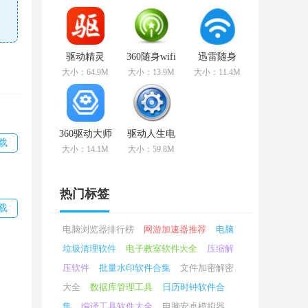
户下
之外
驱动精灵
360随身wifi
迅雷随身
v9.61.3708.3054
驱动
wifi驱动
大小：64.9M
大小：13.9M
大小：11.4M
官方版
v5.3.0.5005
v1.0.2.96官
官方版
方版
360驱动大师
驱动人生电
载
v2.0.0.1700
脑版
大小：14.1M
大小：59.8M
官方版
v8.3.52.172
免费版
热门标签
载
电脑浏览器排行榜
网游加速器推荐
电脑
垃圾清理软件
电子教室软件大全
压缩解
压软件
批量水印软件合集
文件加密解密
大全
数据库管理工具
日历时钟软件合
集
编译工具软件大全
电脑安卓模拟器