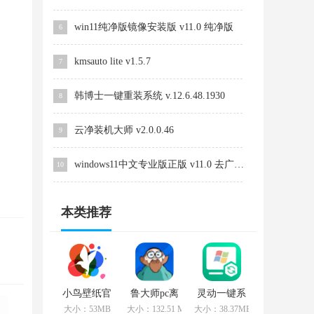
win11纯净版镜像安装版 v11.0 纯净版
6
kmsauto lite v1.5.7
7
韩博士一键重装系统 v.12.6.48.1930
8
云净装机大师 v2.0.0.46
9
windows11中文专业版正版 v11.0 去广告版
10
本类推荐
小鸟壁纸官
鲁大师pc离
灵动一键系
方网电脑版
线版 v6.1021
统重装
大小：53MB
大小：132.51 MB
大小：38.37MB