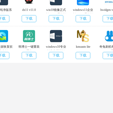
10纯净版系
dx11 v11.0
win10镜像正式
windows11企业
hwidgen v
版 v10.0
版 v10.0 最新版
版 v11.0 最新版
下载
下载
下载
下载
下
纯净版
本
本
数据恢复软
韩博士一键重装
windows10专业
kmsauto lite
奇兔刷机
官方版
系统
版官方网正版
v1.5.7
v8.3.1.
下载
下载
下载
下载
下
.3.0 无广告
v.12.6.48.1930
v10.0 最新版本
本
版