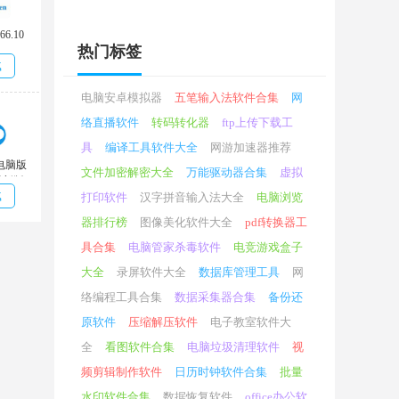
本 v3.1121
精简
高級版
66.10
热门标签
载
电脑安卓模拟器
五笔输入法软件合集
网
络直播软件
转码转化器
ftp上传下载工
具
编译工具软件大全
网游加速器推荐
电脑版
文件加密解密大全
万能驱动器合集
虚拟
0 最新版
载
打印软件
汉字拼音输入法大全
电脑浏览
器排行榜
图像美化软件大全
pdf转换器工
具合集
电脑管家杀毒软件
电竞游戏盒子
大全
录屏软件大全
数据库管理工具
网
络编程工具合集
数据采集器合集
备份还
原软件
压缩解压软件
电子教室软件大
全
看图软件合集
电脑垃圾清理软件
视
频剪辑制作软件
日历时钟软件合集
批量
水印软件合集
数据恢复软件
office办公软