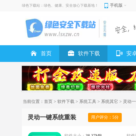
手机版
绿色下载站：绿色、健康、安全放心下载基地！
首页
软件下载
安
当前位置：
首页
>
软件下载
>
系统工具
>
系统其它
> 灵动
灵动一键系统重装
用户评分：
5
分
软件大小：
38.37MB
软件