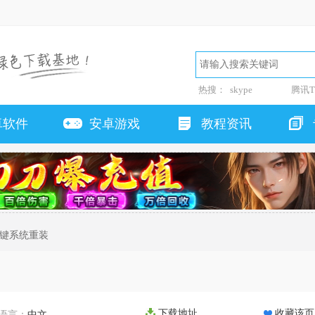
热搜：
skype
腾讯T
卓软件
安卓游戏
教程资讯
一键系统重装
下载地址
收藏该页
语言：
中文