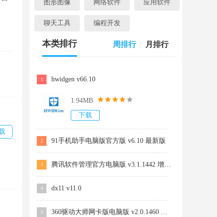
图形图像
网络软件
应用软件
聊天工具
编程开发
本类排行
周排行
/
月排行
hwidgen v66.10
1
1.94MB
下载
载
91手机助手电脑版官方版 v6.10 最新版
2
腾讯软件管理官方电脑版 v3.1.1442 增强版
3
dx11 v11.0
4
360驱动大师网卡版电脑版 v2.0.1460 电脑版
5