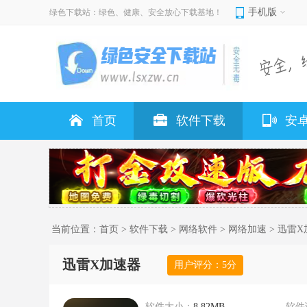
手机版
绿色下载站：绿色、健康、安全放心下载基地！
首页
软件下载
安
当前位置：
首页
>
软件下载
>
网络软件
>
网络加速
> 迅雷
迅雷X加速器
用户评分：
5
分
软件大小：
8.82MB
软件