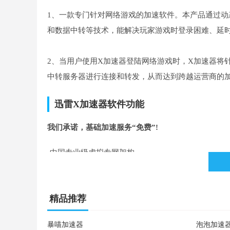
1、一款专门针对网络游戏的加速软件。本产品通过动
和数据中转等技术，能解决玩家游戏时登录困难、延
2、当用户使用X加速器登陆网络游戏时，X加速器将针
中转服务器进行连接和转发，从而达到跨越运营商的
迅雷X加速器软件功能
我们承诺，基础加速服务“免费”!
-中国专业级虚拟专网架构
全运营商节点布署、6大电信运营商以及 其它小区宽
精品推荐
-海量数据和运营经验支持
暴喵加速器
泡泡加速
迅雷网游加速器免费版支持网络游戏1300余款