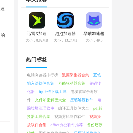
测速
迅雷X加速
泡泡加速器
暴喵加速器
入的
器
官方版
大小：8.82MB
大小：13.24MB
大小：49.5
。
热门标签
电脑浏览器排行榜
数据采集器合集
五笔
输入法软件合集
万能驱动器合集
转码转
化器
ftp上传下载工具
电脑管家杀毒软
件
文件加密解密大全
压缩解压软件
电
脑垃圾清理软件
编译工具软件大全
pdf转
换器工具合集
视频剪辑制作软件
视频播
放软件合集
office办公软件推荐
备份还原